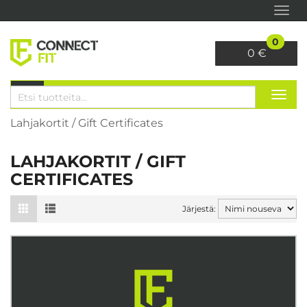
Navi
0
0 €
VALITSE SIVU
Navi
Haku
Lahjakortit / Gift Certificates
LAHJAKORTIT / GIFT
CERTIFICATES
Järjestä: